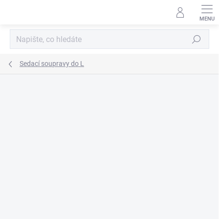
Přejít
na
obsah
Hledat
Sedací soupravy do L