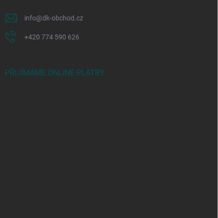
info
@
dk-obchod.cz
+420 774 590 626
PŘIJÍMÁME ONLINE PLATBY