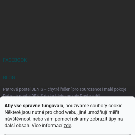
FACEBOOK
BLOG
Patrová postel DENIS – chytré řešení pro sourozence i malé pokoje
Patrová postel DENIS do každého pokoje Roste s dět...
Aby vše správně fungovalo
, používáme soubory cookie.
Rozkládací postele RELAX – ideální řešení pro malé prostory i
Některé jsou nutné pro chod webu, jiné umožňují měřit
každodenní spaní
návštěvnost, nebo vám pomocí reklamy zobrazit tipy na
Rozkládací postel, která se přizpůsobí vašemu živo...
další obsah. Více informací
zde
.