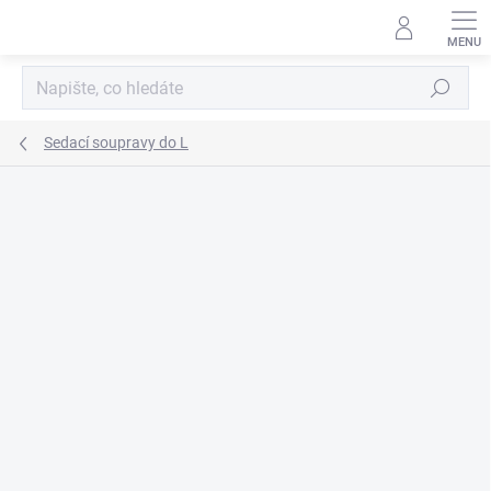
Přejít
na
obsah
Hledat
Sedací soupravy do L