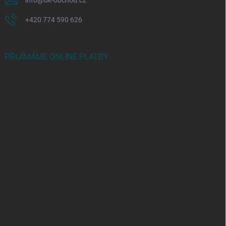
info
@
dk-obchod.cz
+420 774 590 626
PŘIJÍMÁME ONLINE PLATBY