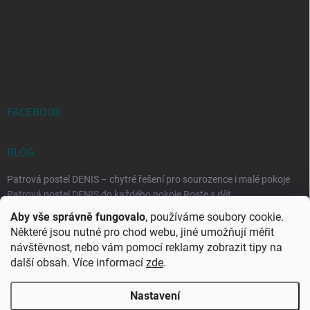
FACEBOOK
BLOG
Patrová postel DENIS – chytré řešení pro sourozence i malé pokoje
Patrová postel DENIS do každého pokoje Roste s dět...
Aby vše správně fungovalo
, používáme soubory cookie.
Rozkládací postele RELAX – ideální řešení pro malé prostory i
Některé jsou nutné pro chod webu, jiné umožňují měřit
každodenní spaní
návštěvnost, nebo vám pomocí reklamy zobrazit tipy na
Rozkládací postel, která se přizpůsobí vašemu živo...
další obsah. Více informací
zde
.
Nastavení