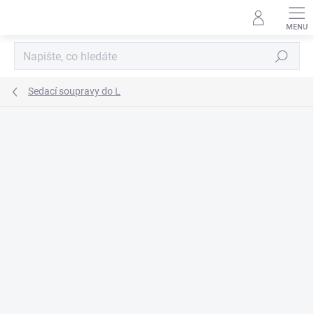
Přejít
na
obsah
Hledat
Sedací soupravy do L