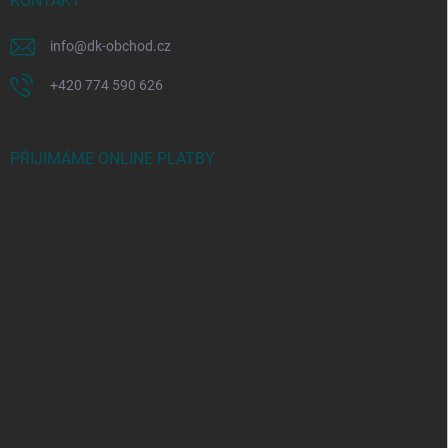
KONTAKT
info
@
dk-obchod.cz
+420 774 590 626
PŘIJÍMÁME ONLINE PLATBY