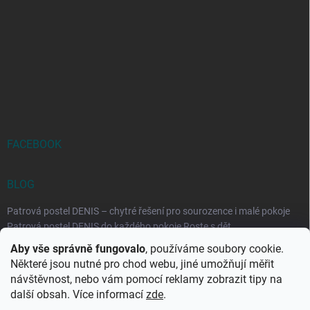
FACEBOOK
BLOG
Patrová postel DENIS – chytré řešení pro sourozence i malé pokoje
Patrová postel DENIS do každého pokoje Roste s dět...
Aby vše správně fungovalo
, používáme soubory cookie.
Rozkládací postele RELAX – ideální řešení pro malé prostory i
Některé jsou nutné pro chod webu, jiné umožňují měřit
každodenní spaní
návštěvnost, nebo vám pomocí reklamy zobrazit tipy na
Rozkládací postel, která se přizpůsobí vašemu živo...
další obsah. Více informací
zde
.