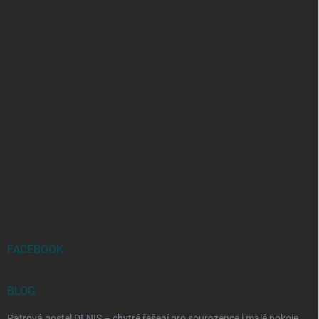
FACEBOOK
BLOG
Patrová postel DENIS – chytré řešení pro sourozence i malé pokoje