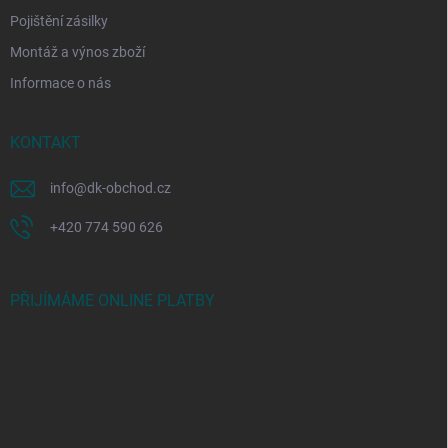
Pojištění zásilky
Montáž a výnos zboží
Informace o nás
KONTAKT
info
@
dk-obchod.cz
+420 774 590 626
PŘIJÍMÁME ONLINE PLATBY