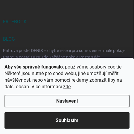
FACEBOOK
BLOG
Patrová postel DENIS – chytré řešení pro sourozence i malé pokoje
Patrová postel DENIS do každého pokoje Roste s dět...
Aby vše správně fungovalo
, používáme soubory cookie.
Rozkládací postele RELAX – ideální řešení pro malé prostory i
Některé jsou nutné pro chod webu, jiné umožňují měřit
každodenní spaní
návštěvnost, nebo vám pomocí reklamy zobrazit tipy na
Rozkládací postel, která se přizpůsobí vašemu živo...
další obsah. Více informací
zde
.
Nastavení
Copyright 2026
DK-obchod.cz
. Všechna práva vyhrazena.
Upravit
nastavení cookies
Souhlasím
Vytvořil Shoptet