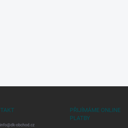
TAKT
PŘIJÍMÁME ONLINE
PLATBY
info
@
dk-obchod.cz