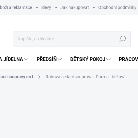
zboží a reklamace
Slevy
Jak nakupovat
Obchodní podmínky
Hledat
A JÍDELNA
PŘEDSÍŇ
DĚTSKÝ POKOJ
PRACOV
ací soupravy do L
Rohová sedací souprava - Parma - béžová