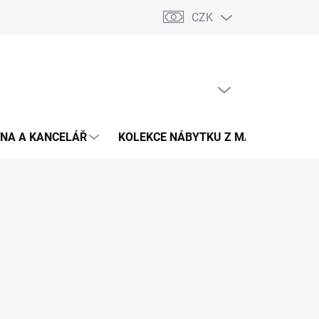
CZK
Podmínky ochrany osobních údajů
Pojištění zásilky
Montáž 
PRÁZDNÝ KOŠÍK
NÁKUPNÍ
KOŠÍK
NA A KANCELÁŘ
KOLEKCE NÁBYTKU Z MASIVU
V