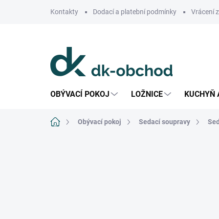
Přejít
Kontakty
Dodací a platební podmínky
Vrácení 
na
obsah
OBÝVACÍ POKOJ
LOŽNICE
KUCHYŇ 
Domů
Obývací pokoj
Sedací soupravy
Sed