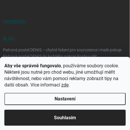
FACEBOOK
BLOG
Patrová postel DENIS – chytré řešení pro sourozence i malé pokoje
Patrová postel DENIS do každého pokoje Roste s dět...
Aby vše správně fungovalo
, používáme soubory cookie.
Rozkládací postele RELAX – ideální řešení pro malé prostory i
Některé jsou nutné pro chod webu, jiné umožňují měřit
každodenní spaní
návštěvnost, nebo vám pomocí reklamy zobrazit tipy na
Rozkládací postel, která se přizpůsobí vašemu živo...
další obsah. Více informací
zde
.
Nastavení
Copyright 2026
DK-obchod.cz
. Všechna práva vyhrazena.
Upravit
nastavení cookies
Souhlasím
Vytvořil Shoptet