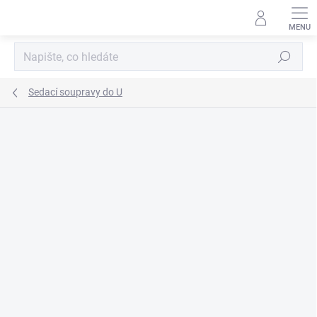
Přejít
na
obsah
Hledat
Sedací soupravy do U