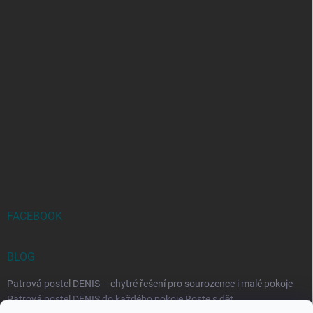
FACEBOOK
BLOG
Patrová postel DENIS – chytré řešení pro sourozence i malé pokoje
Patrová postel DENIS do každého pokoje Roste s dět...