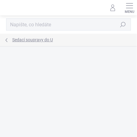
Přejít
na
obsah
Hledat
Sedací soupravy do U