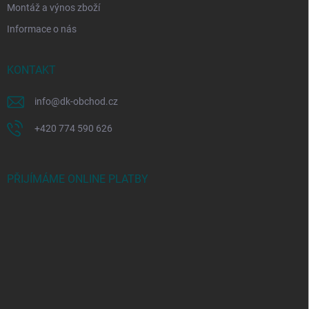
Montáž a výnos zboží
Informace o nás
KONTAKT
info
@
dk-obchod.cz
+420 774 590 626
PŘIJÍMÁME ONLINE PLATBY