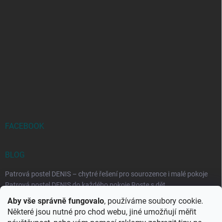
FACEBOOK
BLOG
Patrová postel DENIS – chytré řešení pro sourozence i malé pokoje
Patrová postel DENIS do každého pokoje Roste s dět...
Aby vše správně fungovalo
, používáme soubory cookie.
Rozkládací postele RELAX – ideální řešení pro malé prostory i
Některé jsou nutné pro chod webu, jiné umožňují měřit
každodenní spaní