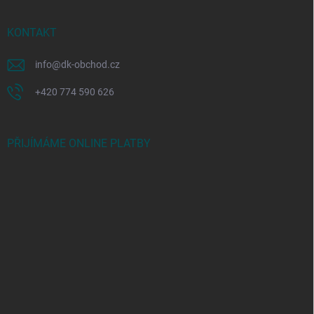
KONTAKT
info
@
dk-obchod.cz
+420 774 590 626
PŘIJÍMÁME ONLINE PLATBY