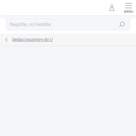
Přejít
na
obsah
Hledat
Sedací soupravy do U