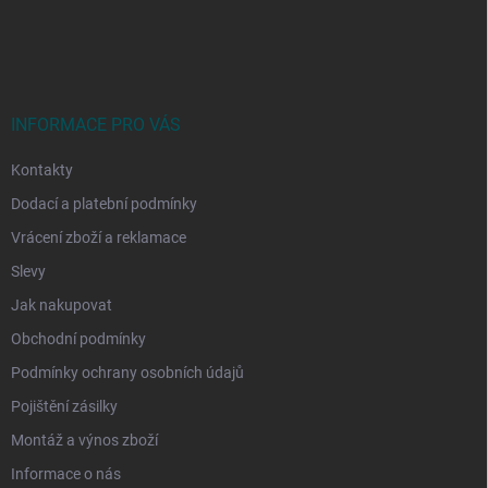
Z
á
p
a
t
í
INFORMACE PRO VÁS
Kontakty
Dodací a platební podmínky
Vrácení zboží a reklamace
Slevy
Jak nakupovat
Obchodní podmínky
Podmínky ochrany osobních údajů
Pojištění zásilky
Montáž a výnos zboží
Informace o nás