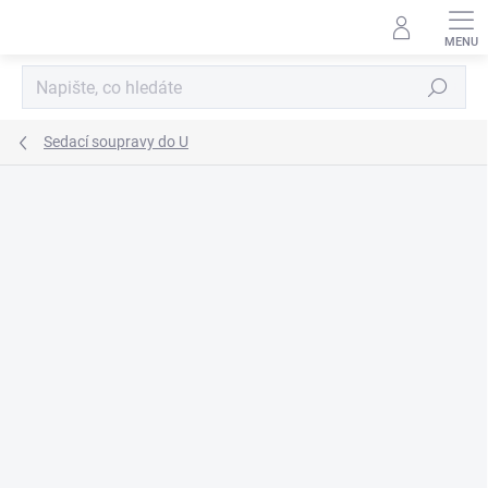
Přejít
na
obsah
Hledat
Sedací soupravy do U