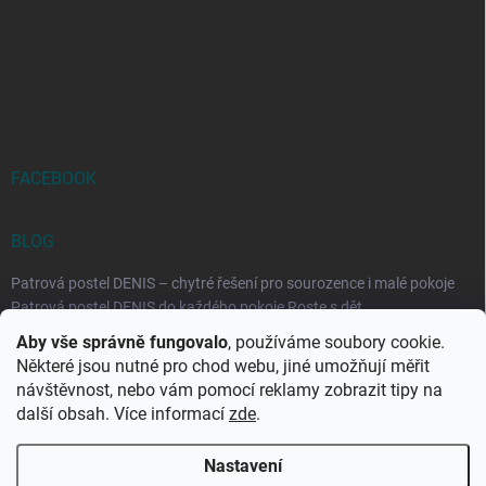
FACEBOOK
BLOG
Patrová postel DENIS – chytré řešení pro sourozence i malé pokoje
Patrová postel DENIS do každého pokoje Roste s dět...
Aby vše správně fungovalo
, používáme soubory cookie.
Rozkládací postele RELAX – ideální řešení pro malé prostory i
Některé jsou nutné pro chod webu, jiné umožňují měřit
každodenní spaní
návštěvnost, nebo vám pomocí reklamy zobrazit tipy na
Rozkládací postel, která se přizpůsobí vašemu živo...
další obsah. Více informací
zde
.
Nastavení