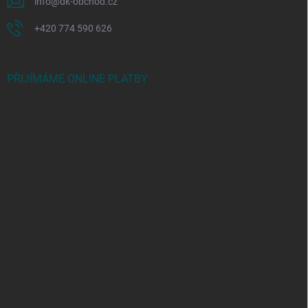
info
@
dk-obchod.cz
+420 774 590 626
PŘIJÍMÁME ONLINE PLATBY