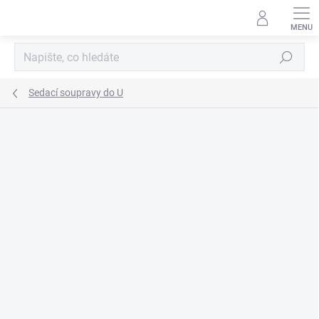
Přejít
na
obsah
Hledat
Sedací soupravy do U