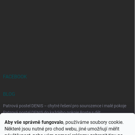
FACEBOOK
BLOG
Patrová postel DENIS – chytré řešení pro sourozence i malé pokoje
Patrová postel DENIS do každého pokoje Roste s dět...
Aby vše správně fungovalo
, používáme soubory cookie.
Rozkládací postele RELAX – ideální řešení pro malé prostory i
Některé jsou nutné pro chod webu, jiné umožňují měřit
každodenní spaní