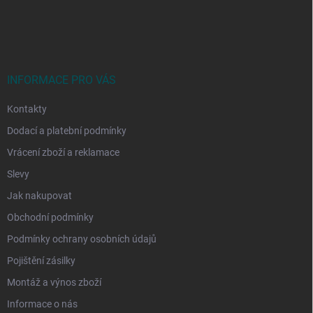
Z
á
p
a
t
í
INFORMACE PRO VÁS
Kontakty
Dodací a platební podmínky
Vrácení zboží a reklamace
Slevy
Jak nakupovat
Obchodní podmínky
Podmínky ochrany osobních údajů
Pojištění zásilky
Montáž a výnos zboží
Informace o nás