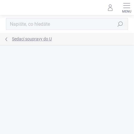
Přejít
na
obsah
Hledat
Sedací soupravy do U