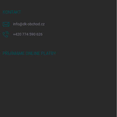
KONTAKT
info
@
dk-obchod.cz
+420 774 590 626
PŘIJÍMÁME ONLINE PLATBY