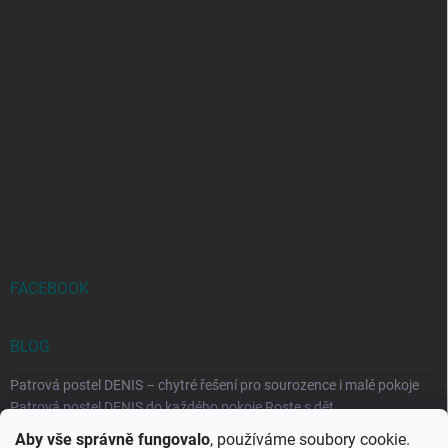
FACEBOOK
BLOG
Patrová postel DENIS – chytré řešení pro sourozence i malé pokoje
Patrová postel DENIS do každého pokoje Roste s dět...
Aby vše správně fungovalo
, používáme soubory cookie.