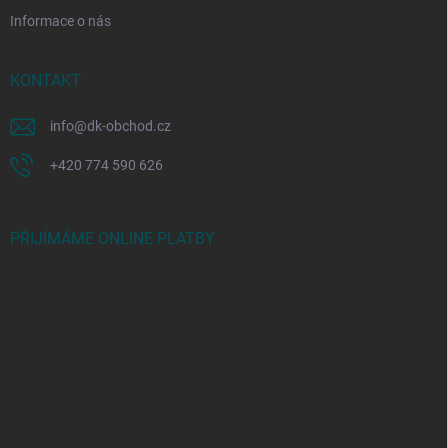
Informace o nás
KONTAKT
info
@
dk-obchod.cz
+420 774 590 626
PŘIJÍMÁME ONLINE PLATBY