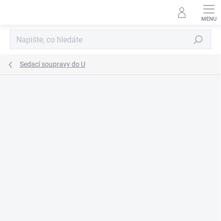
Přejít
na
obsah
Hledat
Sedací soupravy do U