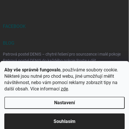
FACEBOOK
BLOG
Patrová postel DENIS – chytré řešení pro sourozence i malé pokoje
Patrová postel DENIS do každého pokoje Roste s dět...
Aby vše správně fungovalo
, používáme soubory cookie.
Rozkládací postele RELAX – ideální řešení pro malé prostory i
Některé jsou nutné pro chod webu, jiné umožňují měřit
každodenní spaní
návštěvnost, nebo vám pomocí reklamy zobrazit tipy na
Rozkládací postel, která se přizpůsobí vašemu živo...
další obsah. Více informací
zde
.
Nastavení
Copyright 2026
DK-obchod.cz
. Všechna práva vyhrazena.
Upravit
nastavení cookies
Souhlasím
Vytvořil Shoptet