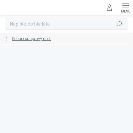
Přejít
na
obsah
Hledat
Sedací soupravy do L