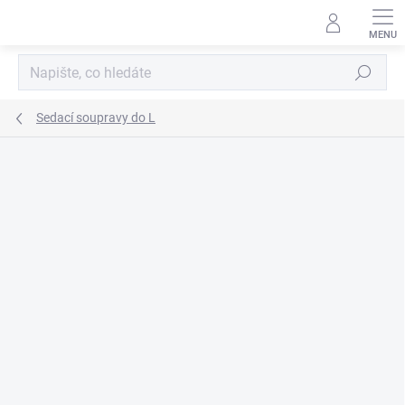
Přejít
na
obsah
Hledat
Sedací soupravy do L