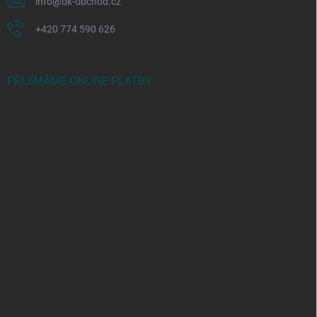
info
@
dk-obchod.cz
+420 774 590 626
PŘIJÍMÁME ONLINE PLATBY