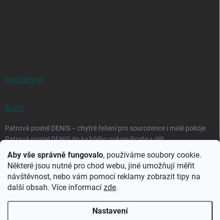
FACEBOOK
BLOG
Patrová postel DENIS – chytré řešení pro sourozence i malé pokoje
Patrová postel DENIS do každého pokoje Roste s dět...
Aby vše správně fungovalo
, používáme soubory cookie.
Rozkládací postele RELAX – ideální řešení pro malé prostory i
Některé jsou nutné pro chod webu, jiné umožňují měřit
každodenní spaní
návštěvnost, nebo vám pomocí reklamy zobrazit tipy na
Rozkládací postel, která se přizpůsobí vašemu živo...
další obsah. Více informací
zde
.
Nastavení