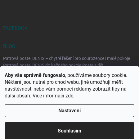
FACEBOOK
BLOG
Patrová postel DENIS – chytré řešení pro sourozence i malé pokoje
Patrová postel DENIS do každého pokoje Roste s dět...
Aby vše správně fungovalo
, používáme soubory cookie.
Rozkládací postele RELAX – ideální řešení pro malé prostory i
Některé jsou nutné pro chod webu, jiné umožňují měřit
každodenní spaní
návštěvnost, nebo vám pomocí reklamy zobrazit tipy na
Rozkládací postel, která se přizpůsobí vašemu živo...
další obsah. Více informací
zde
.
Nastavení
Copyright 2026
DK-obchod.cz
. Všechna práva vyhrazena.
Upravit
nastavení cookies
Souhlasím
Vytvořil Shoptet