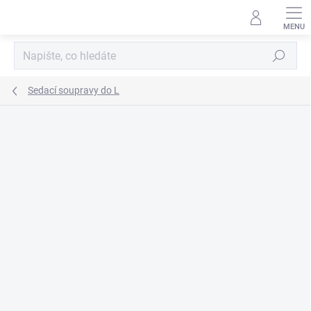
Přejít
na
obsah
Hledat
Sedací soupravy do L