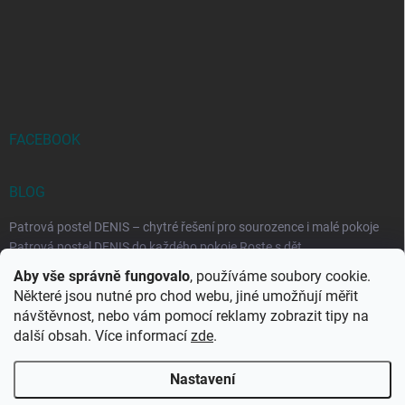
FACEBOOK
BLOG
Patrová postel DENIS – chytré řešení pro sourozence i malé pokoje
Patrová postel DENIS do každého pokoje Roste s dět...
Aby vše správně fungovalo
, používáme soubory cookie.
Rozkládací postele RELAX – ideální řešení pro malé prostory i
Některé jsou nutné pro chod webu, jiné umožňují měřit
každodenní spaní
návštěvnost, nebo vám pomocí reklamy zobrazit tipy na
Rozkládací postel, která se přizpůsobí vašemu živo...
další obsah. Více informací
zde
.
Nastavení