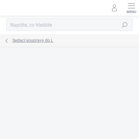
Přejít
na
obsah
Hledat
Sedací soupravy do L