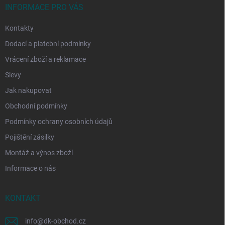
í
INFORMACE PRO VÁS
Kontakty
Dodací a platební podmínky
Vrácení zboží a reklamace
Slevy
Jak nakupovat
Obchodní podmínky
Podmínky ochrany osobních údajů
Pojištění zásilky
Montáž a výnos zboží
Informace o nás
KONTAKT
info
@
dk-obchod.cz