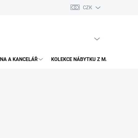
CZK
Podmínky ochrany osobních údajů
Pojištění zásilky
Montáž 
PRÁZDNÝ KOŠÍK
NÁKUPNÍ
KOŠÍK
NA A KANCELÁŘ
KOLEKCE NÁBYTKU Z MASIVU
V