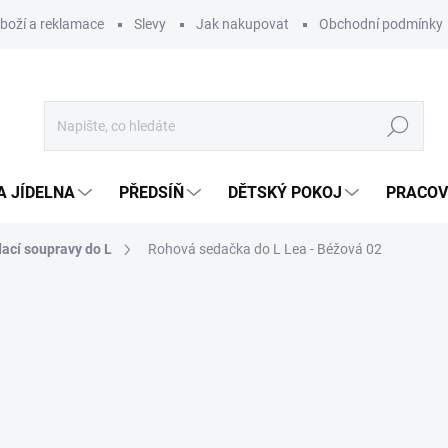
zboží a reklamace
Slevy
Jak nakupovat
Obchodní podmínky
Hledat
A JÍDELNA
PŘEDSÍŇ
DĚTSKÝ POKOJ
PRACOV
ací soupravy do L
Rohová sedačka do L Lea - Béžová 02