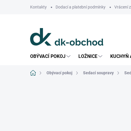
Přejít
Kontakty
Dodací a platební podmínky
Vrácení 
na
obsah
OBÝVACÍ POKOJ
LOŽNICE
KUCHYŇ 
Domů
Obývací pokoj
Sedací soupravy
Sed