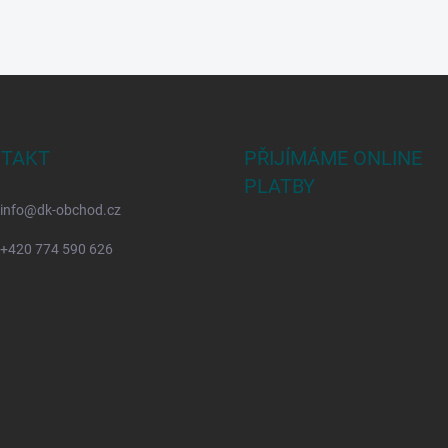
TAKT
PŘIJÍMÁME ONLINE
PLATBY
info
@
dk-obchod.cz
+420 774 590 626