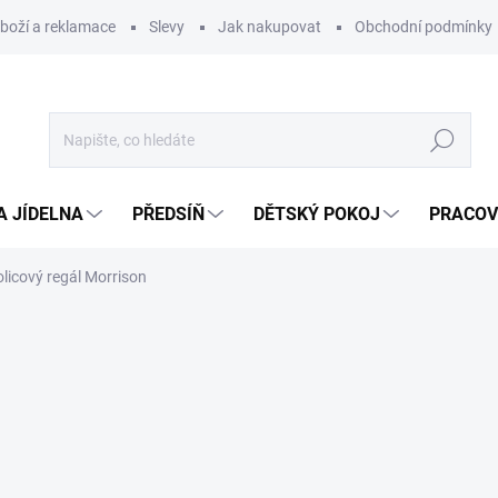
zboží a reklamace
Slevy
Jak nakupovat
Obchodní podmínky
Hledat
A JÍDELNA
PŘEDSÍŇ
DĚTSKÝ POKOJ
PRACOV
licový regál Morrison