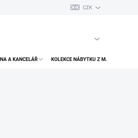
CZK
Podmínky ochrany osobních údajů
Pojištění zásilky
Montáž 
PRÁZDNÝ KOŠÍK
NÁKUPNÍ
KOŠÍK
NA A KANCELÁŘ
KOLEKCE NÁBYTKU Z MASIVU
V