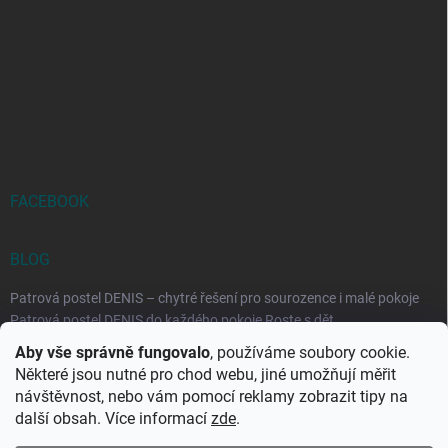
FACEBOOK
BLOG
Patrová postel DENIS – chytré řešení pro sourozence i malé pokoje
Patrová postel DENIS do každého pokoje Roste s dět...
Aby vše správně fungovalo
, používáme soubory cookie.
Rozkládací postele RELAX – ideální řešení pro malé prostory i
Některé jsou nutné pro chod webu, jiné umožňují měřit
každodenní spaní
návštěvnost, nebo vám pomocí reklamy zobrazit tipy na
Rozkládací postel, která se přizpůsobí vašemu živo...
další obsah. Více informací
zde
.