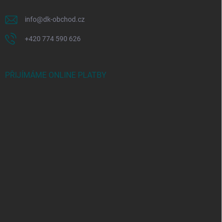
info
@
dk-obchod.cz
+420 774 590 626
PŘIJÍMÁME ONLINE PLATBY