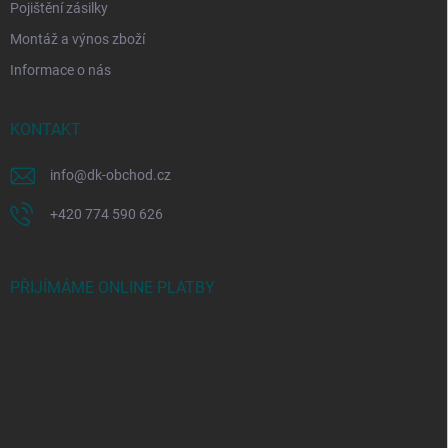
Pojištění zásilky
Montáž a výnos zboží
Informace o nás
KONTAKT
info
@
dk-obchod.cz
+420 774 590 626
PŘIJÍMÁME ONLINE PLATBY