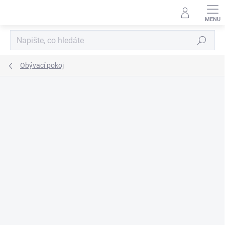
Přejít
na
obsah
Hledat
Obývací pokoj