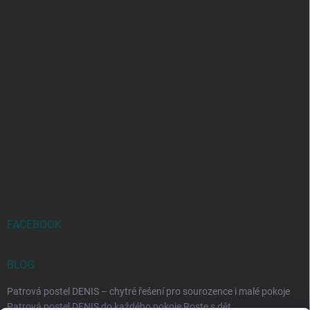
FACEBOOK
BLOG
Patrová postel DENIS – chytré řešení pro sourozence i malé pokoje
Patrová postel DENIS do každého pokoje Roste s dět...