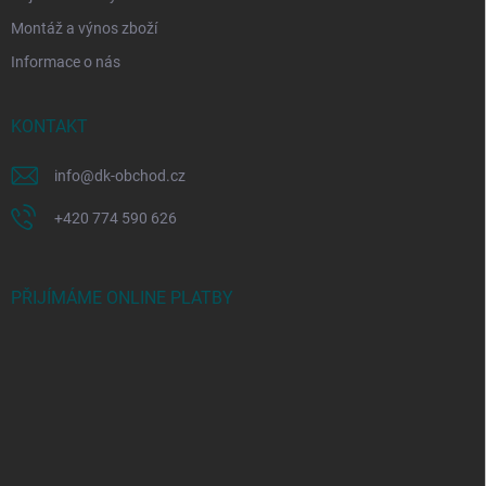
Montáž a výnos zboží
Informace o nás
KONTAKT
info
@
dk-obchod.cz
+420 774 590 626
PŘIJÍMÁME ONLINE PLATBY