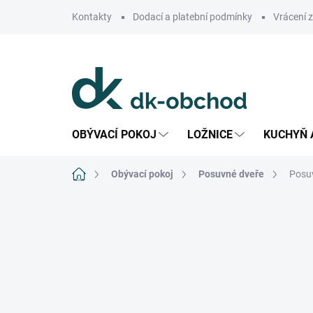
Přejít
Kontakty
Dodací a platební podmínky
Vrácení 
na
obsah
OBÝVACÍ POKOJ
LOŽNICE
KUCHYŇ 
Domů
Obývací pokoj
Posuvné dveře
Posuv