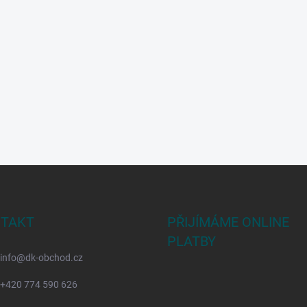
TAKT
PŘIJÍMÁME ONLINE
PLATBY
info
@
dk-obchod.cz
+420 774 590 626