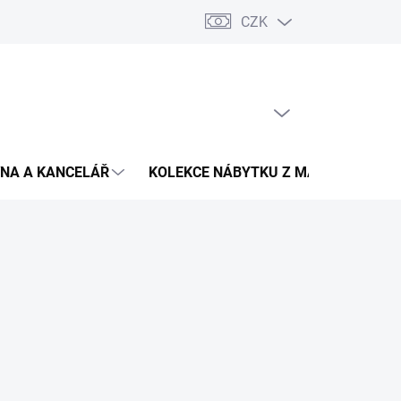
CZK
Podmínky ochrany osobních údajů
Pojištění zásilky
Montáž 
PRÁZDNÝ KOŠÍK
NÁKUPNÍ
KOŠÍK
NA A KANCELÁŘ
KOLEKCE NÁBYTKU Z MASIVU
V