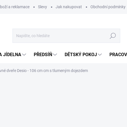
zboží a reklamace
Slevy
Jak nakupovat
Obchodní podmínky
Hledat
A JÍDELNA
PŘEDSÍŇ
DĚTSKÝ POKOJ
PRACOV
né dveře Desio - 106 cm cm s tlumeným dojezdem