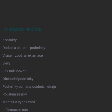
Z
á
p
a
t
í
INFORMACE PRO VÁS
Kontakty
Dodací a platební podmínky
Vrácení zboží a reklamace
Slevy
Jak nakupovat
Obchodní podmínky
Podmínky ochrany osobních údajů
Pojištění zásilky
Montáž a výnos zboží
Informace o nás