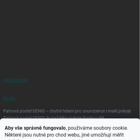
FACEBOOK
BLOG
Patrová postel DENIS – chytré řešení pro sourozence i malé pokoje
Patrová postel DENIS do každého pokoje Roste s dět...
Aby vše správně fungovalo
, používáme soubory cookie.
Rozkládací postele RELAX – ideální řešení pro malé prostory i
Některé jsou nutné pro chod webu, jiné umožňují měřit
každodenní spaní