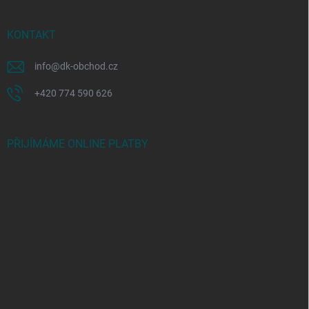
KONTAKT
info
@
dk-obchod.cz
+420 774 590 626
PŘIJÍMÁME ONLINE PLATBY