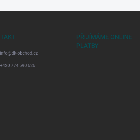
TAKT
PŘIJÍMÁME ONLINE
PLATBY
info
@
dk-obchod.cz
+420 774 590 626