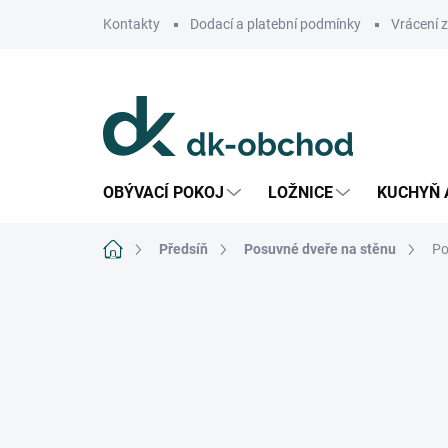
Přejít
Kontakty
Dodací a platební podmínky
Vrácení 
na
obsah
OBÝVACÍ POKOJ
LOŽNICE
KUCHYŇ 
Domů
Předsíň
Posuvné dveře na stěnu
Po