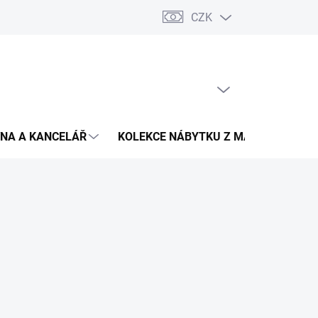
CZK
Podmínky ochrany osobních údajů
Pojištění zásilky
Montáž 
PRÁZDNÝ KOŠÍK
NÁKUPNÍ
KOŠÍK
NA A KANCELÁŘ
KOLEKCE NÁBYTKU Z MASIVU
V