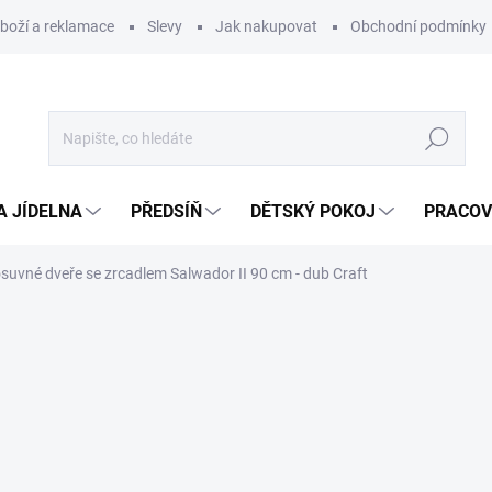
zboží a reklamace
Slevy
Jak nakupovat
Obchodní podmínky
Hledat
A JÍDELNA
PŘEDSÍŇ
DĚTSKÝ POKOJ
PRACOV
suvné dveře se zrcadlem Salwador II 90 cm - dub Craft