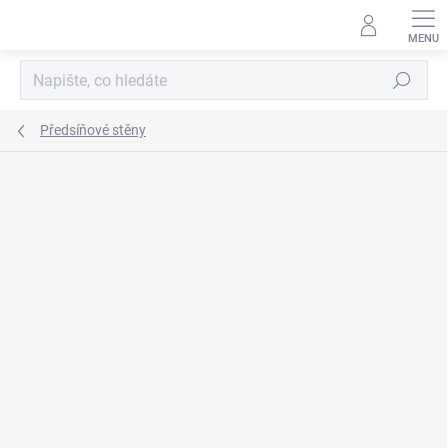
Přejít
na
obsah
Hledat
Předsíňové stěny