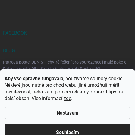
FACEBOOK
BLOG
Patrová postel DENIS – chytré řešení pro sourozence i malé pokoje
Patrová postel DENIS do každého pokoje Roste s dět...
Aby vše správně fungovalo
, používáme soubory cookie.
Rozkládací postele RELAX – ideální řešení pro malé prostory i
Některé jsou nutné pro chod webu, jiné umožňují měřit
každodenní spaní
návštěvnost, nebo vám pomocí reklamy zobrazit tipy na
Rozkládací postel, která se přizpůsobí vašemu živo...
další obsah. Více informací
zde
.
Nastavení
Copyright 2026
DK-obchod.cz
. Všechna práva vyhrazena.
Upravit
nastavení cookies
Souhlasím