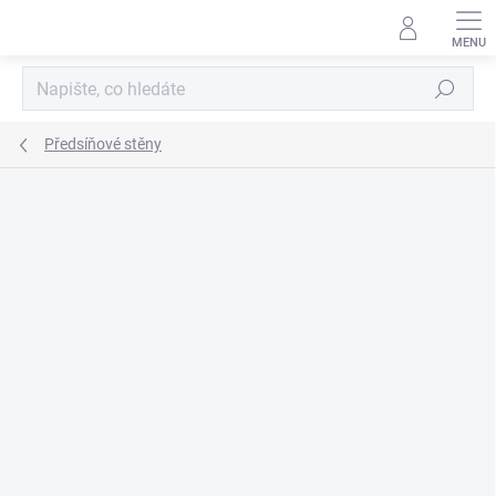
Přejít
na
obsah
Hledat
Předsíňové stěny