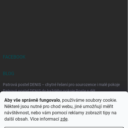
FACEBOOK
BLOG
Patrová postel DENIS – chytré řešení pro sourozence i malé pokoje
Patrová postel DENIS do každého pokoje Roste s dět...
Aby vše správně fungovalo
, používáme soubory cookie.
Rozkládací postele RELAX – ideální řešení pro malé prostory i
Některé jsou nutné pro chod webu, jiné umožňují měřit
každodenní spaní
návštěvnost, nebo vám pomocí reklamy zobrazit tipy na
Rozkládací postel, která se přizpůsobí vašemu živo...
další obsah. Více informací
zde
.