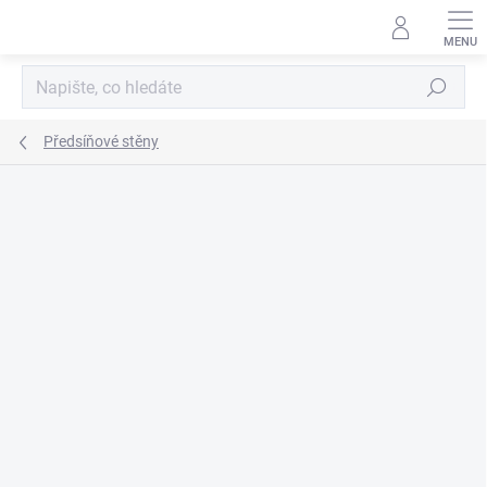
Přejít
na
obsah
Hledat
Předsíňové stěny