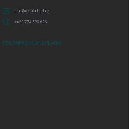
info
@
dk-obchod.cz
+420 774 590 626
PŘIJÍMÁME ONLINE PLATBY