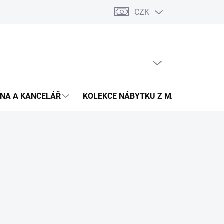
CZK
Podmínky ochrany osobních údajů
Pojištění zásilky
Montáž 
PRÁZDNÝ KOŠÍK
NÁKUPNÍ
KOŠÍK
NA A KANCELÁŘ
KOLEKCE NÁBYTKU Z MASIVU
V