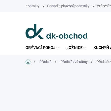
Přejít
Kontakty
Dodací a platební podmínky
Vrácení 
na
obsah
OBÝVACÍ POKOJ
LOŽNICE
KUCHYŇ 
Domů
Předsíň
Předsíňové stěny
Předsíňov