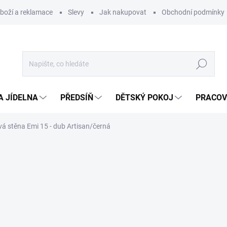
zboží a reklamace
Slevy
Jak nakupovat
Obchodní podmínky
Hledat
A JÍDELNA
PŘEDSÍŇ
DĚTSKÝ POKOJ
PRACOV
á stěna Emi 15 - dub Artisan/černá