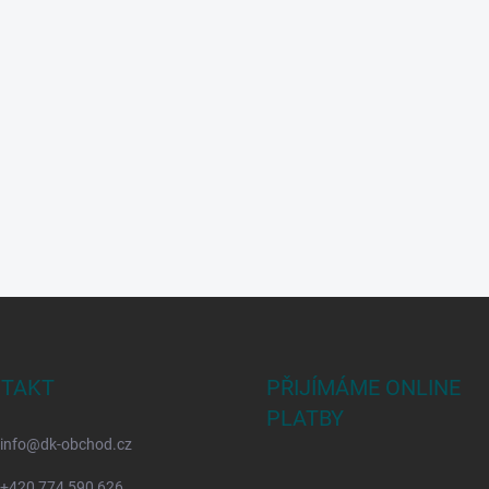
TAKT
PŘIJÍMÁME ONLINE
PLATBY
info
@
dk-obchod.cz
+420 774 590 626