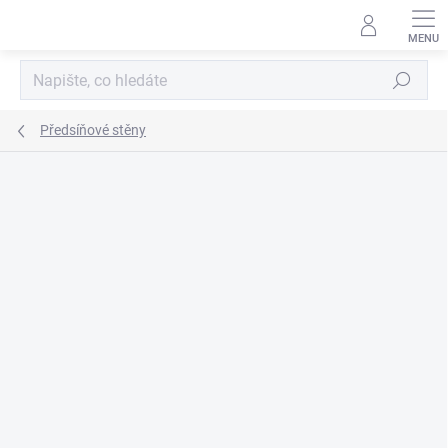
Přejít
na
obsah
Hledat
Předsíňové stěny