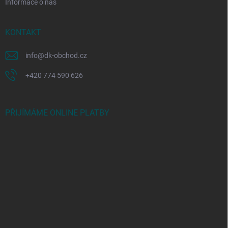
Informace o nás
KONTAKT
info
@
dk-obchod.cz
+420 774 590 626
PŘIJÍMÁME ONLINE PLATBY