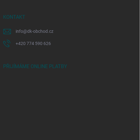
KONTAKT
info
@
dk-obchod.cz
+420 774 590 626
PŘIJÍMÁME ONLINE PLATBY