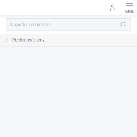
Přejít
na
obsah
Hledat
Předsíňové stěny