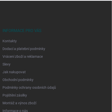
Z
á
p
a
t
í
INFORMACE PRO VÁS
Kontakty
Dodací a platební podmínky
Vrácení zboží a reklamace
Slevy
Jak nakupovat
Obchodní podmínky
Podmínky ochrany osobních údajů
Pojištění zásilky
Montáž a výnos zboží
Informace o nás