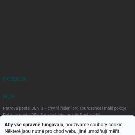
FACEBOOK
BLOG
Patrová postel DENIS – chytré řešení pro sourozence i malé pokoje
Patrová postel DENIS do každého pokoje Roste s dět...
Aby vše správně fungovalo
, používáme soubory cookie.
Rozkládací postele RELAX – ideální řešení pro malé prostory i
Některé jsou nutné pro chod webu, jiné umožňují měřit
každodenní spaní