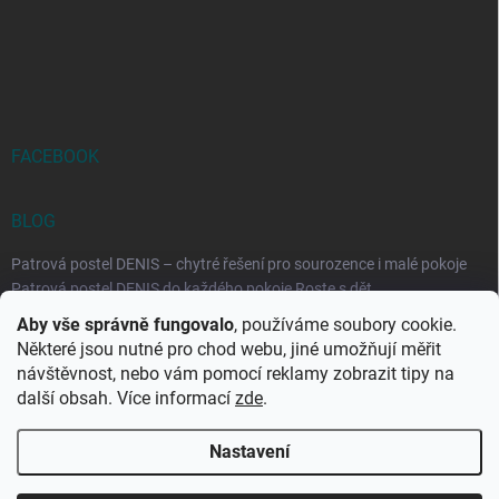
FACEBOOK
BLOG
Patrová postel DENIS – chytré řešení pro sourozence i malé pokoje
Patrová postel DENIS do každého pokoje Roste s dět...
Aby vše správně fungovalo
, používáme soubory cookie.
Rozkládací postele RELAX – ideální řešení pro malé prostory i
Některé jsou nutné pro chod webu, jiné umožňují měřit
každodenní spaní
návštěvnost, nebo vám pomocí reklamy zobrazit tipy na
Rozkládací postel, která se přizpůsobí vašemu živo...
další obsah. Více informací
zde
.
Nastavení
Copyright 2026
DK-obchod.cz
. Všechna práva vyhrazena.
Upravit