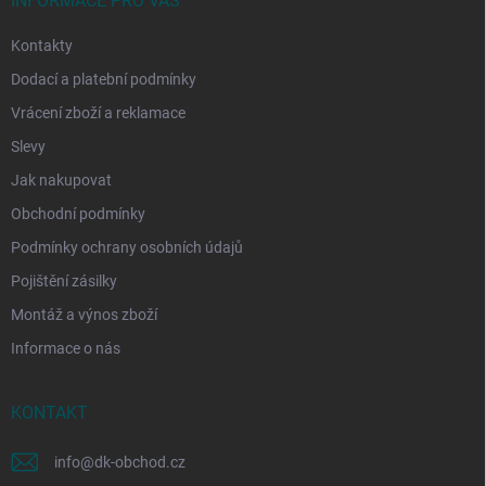
í
INFORMACE PRO VÁS
Kontakty
Dodací a platební podmínky
Vrácení zboží a reklamace
Slevy
Jak nakupovat
Obchodní podmínky
Podmínky ochrany osobních údajů
Pojištění zásilky
Montáž a výnos zboží
Informace o nás
KONTAKT
info
@
dk-obchod.cz