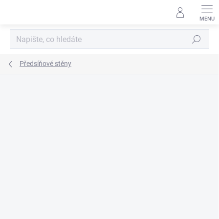
Přejít
na
obsah
Hledat
Předsíňové stěny