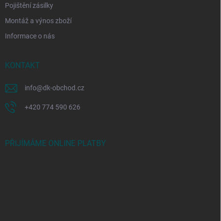
Pojištění zásilky
Montáž a výnos zboží
Informace o nás
KONTAKT
info
@
dk-obchod.cz
+420 774 590 626
PŘIJÍMÁME ONLINE PLATBY