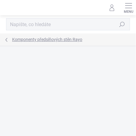
Přejít
na
obsah
Hledat
Komponenty předsíňových stěn Rayo