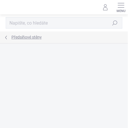
Přejít
na
obsah
Hledat
Předsíňové stěny