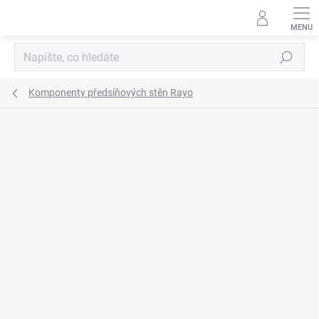
Přejít
na
obsah
Hledat
Komponenty předsíňových stěn Rayo