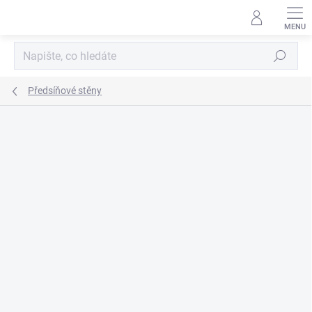
Přejít
na
obsah
Hledat
Předsíňové stěny