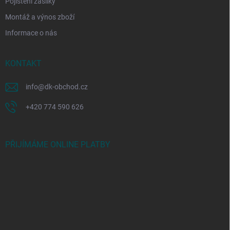
Pojištění zásilky
Montáž a výnos zboží
Informace o nás
KONTAKT
info
@
dk-obchod.cz
+420 774 590 626
PŘIJÍMÁME ONLINE PLATBY