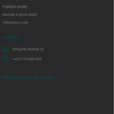
Pojištění zásilky
Montáž a výnos zboží
Informace o nás
KONTAKT
info
@
dk-obchod.cz
+420 774 590 626
PŘIJÍMÁME ONLINE PLATBY