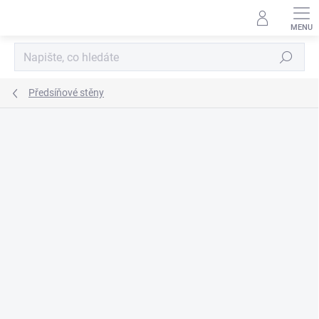
Přejít
na
obsah
Hledat
Předsíňové stěny