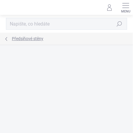
Přejít
na
obsah
Hledat
Předsíňové stěny