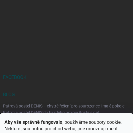
FACEBOOK
BLOG
Patrová postel DENIS – chytré řešení pro sourozence i malé pokoje
Patrová postel DENIS do každého pokoje Roste s dět...
Aby vše správně fungovalo
, používáme soubory cookie.
Rozkládací postele RELAX – ideální řešení pro malé prostory i
Některé jsou nutné pro chod webu, jiné umožňují měřit
každodenní spaní