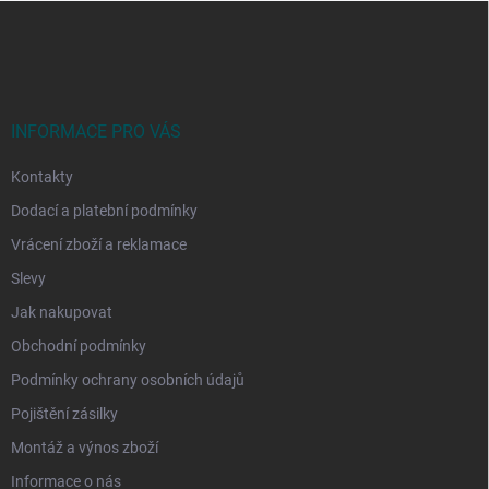
Z
á
p
a
t
í
INFORMACE PRO VÁS
Kontakty
Dodací a platební podmínky
Vrácení zboží a reklamace
Slevy
Jak nakupovat
Obchodní podmínky
Podmínky ochrany osobních údajů
Pojištění zásilky
Montáž a výnos zboží
Informace o nás