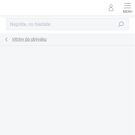
Přejít
na
obsah
Hledat
Vitríny do obýváku