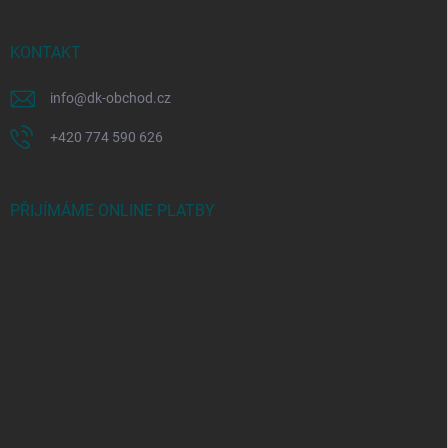
KONTAKT
info
@
dk-obchod.cz
+420 774 590 626
PŘIJÍMÁME ONLINE PLATBY