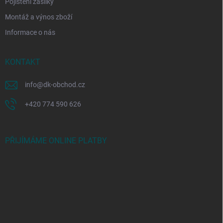
Pojištění zásilky
Montáž a výnos zboží
Informace o nás
KONTAKT
info
@
dk-obchod.cz
+420 774 590 626
PŘIJÍMÁME ONLINE PLATBY