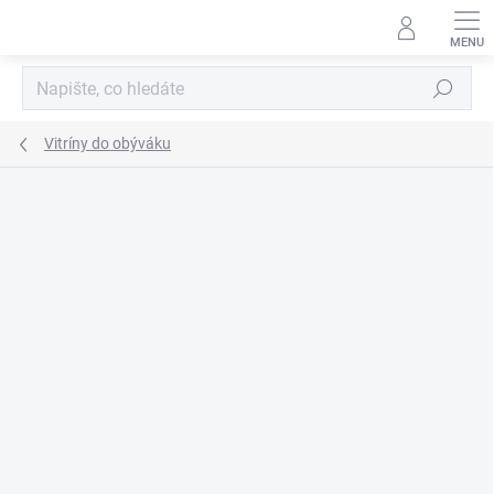
Přejít
na
obsah
Hledat
Vitríny do obýváku