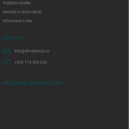
Pojištění zásilky
Montáž a výnos zboží
Informace o nás
KONTAKT
info
@
dk-obchod.cz
+420 774 590 626
PŘIJÍMÁME ONLINE PLATBY