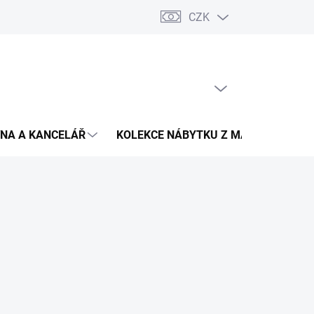
CZK
Podmínky ochrany osobních údajů
Pojištění zásilky
Montáž 
PRÁZDNÝ KOŠÍK
NÁKUPNÍ
KOŠÍK
NA A KANCELÁŘ
KOLEKCE NÁBYTKU Z MASIVU
V