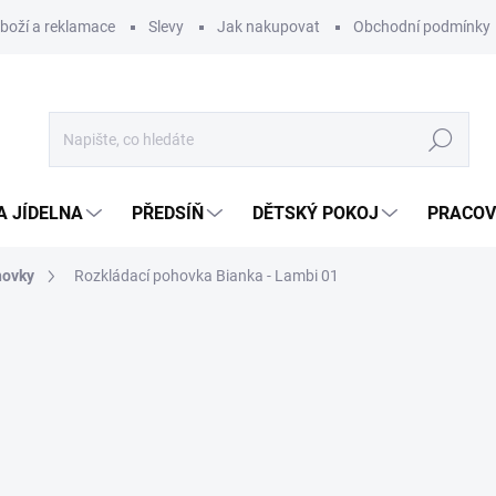
zboží a reklamace
Slevy
Jak nakupovat
Obchodní podmínky
Hledat
A JÍDELNA
PŘEDSÍŇ
DĚTSKÝ POKOJ
PRACOV
hovky
Rozkládací pohovka Bianka - Lambi 01