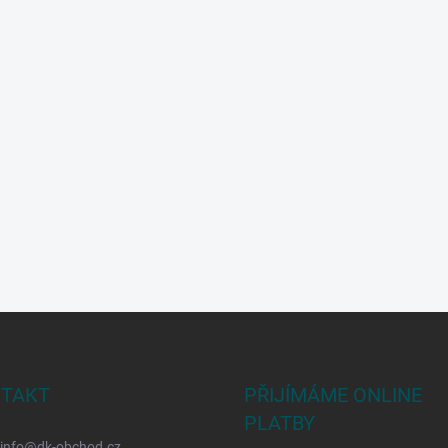
TAKT
PŘIJÍMÁME ONLINE
PLATBY
info
@
dk-obchod.cz