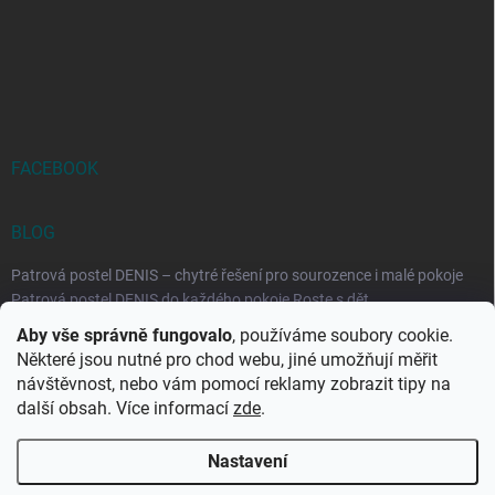
FACEBOOK
BLOG
Patrová postel DENIS – chytré řešení pro sourozence i malé pokoje
Patrová postel DENIS do každého pokoje Roste s dět...
Aby vše správně fungovalo
, používáme soubory cookie.
Rozkládací postele RELAX – ideální řešení pro malé prostory i
Některé jsou nutné pro chod webu, jiné umožňují měřit
každodenní spaní
návštěvnost, nebo vám pomocí reklamy zobrazit tipy na
Rozkládací postel, která se přizpůsobí vašemu živo...
další obsah. Více informací
zde
.
Nastavení