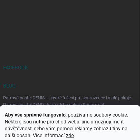
FACEBOOK
BLOG
Patrová postel DENIS – chytré řešení pro sourozence i malé pokoje
Patrová postel DENIS do každého pokoje Roste s dět...
Aby vše správně fungovalo
, používáme soubory cookie.
Rozkládací postele RELAX – ideální řešení pro malé prostory i
Některé jsou nutné pro chod webu, jiné umožňují měřit
každodenní spaní
návštěvnost, nebo vám pomocí reklamy zobrazit tipy na
Rozkládací postel, která se přizpůsobí vašemu živo...
další obsah. Více informací
zde
.