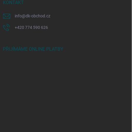
KONTAKT
info
@
dk-obchod.cz
+420 774 590 626
PŘIJÍMÁME ONLINE PLATBY