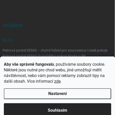
FACEBOOK
BLOG
Patrová postel DENIS – chytré řešení pro sourozence i malé pokoje
Patrová postel DENIS do každého pokoje Roste s dět...
Aby vše správně fungovalo
, používáme soubory cookie.
Rozkládací postele RELAX – ideální řešení pro malé prostory i
Některé jsou nutné pro chod webu, jiné umožňují měřit
každodenní spaní
návštěvnost, nebo vám pomocí reklamy zobrazit tipy na
Rozkládací postel, která se přizpůsobí vašemu živo...
další obsah. Více informací
zde
.
Nastavení
Copyright 2026
DK-obchod.cz
. Všechna práva vyhrazena.
Upravit
nastavení cookies
Souhlasím