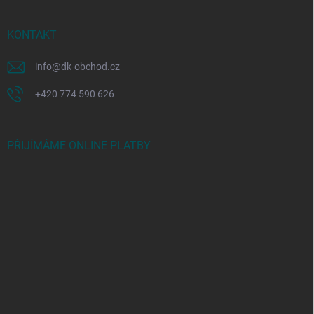
KONTAKT
info
@
dk-obchod.cz
+420 774 590 626
PŘIJÍMÁME ONLINE PLATBY