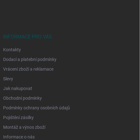
Z
á
p
a
t
í
INFORMACE PRO VÁS
Kontakty
Dodací a platební podmínky
Vrácení zboží a reklamace
Slevy
Jak nakupovat
Obchodní podmínky
Podmínky ochrany osobních údajů
Pojištění zásilky
Montáž a výnos zboží
Informace o nás