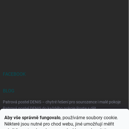
FACEBOOK
BLOG
Patrová postel DENIS – chytré řešení pro sourozence i malé pokoje
Patrová postel DENIS do každého pokoje Roste s dět...
Aby vše správně fungovalo
, používáme soubory cookie.
Rozkládací postele RELAX – ideální řešení pro malé prostory i
Některé jsou nutné pro chod webu, jiné umožňují měřit
každodenní spaní