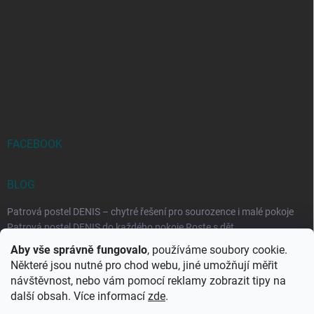
FACEBOOK
BLOG
Patrová postel DENIS – chytré řešení pro sourozence i malé pokoje
Patrová postel DENIS do každého pokoje Roste s dět...
Aby vše správně fungovalo
, používáme soubory cookie.
Rozkládací postele RELAX – ideální řešení pro malé prostory i
Některé jsou nutné pro chod webu, jiné umožňují měřit
každodenní spaní
návštěvnost, nebo vám pomocí reklamy zobrazit tipy na
Rozkládací postel, která se přizpůsobí vašemu živo...
další obsah. Více informací
zde
.