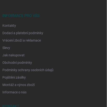
p
a
t
í
INFORMACE PRO VÁS
Kontakty
Dodací a platební podmínky
Vrácení zboží a reklamace
Slevy
Jak nakupovat
Obchodní podmínky
Podmínky ochrany osobních údajů
Pojištění zásilky
Montáž a výnos zboží
Informace o nás
KONTAKT