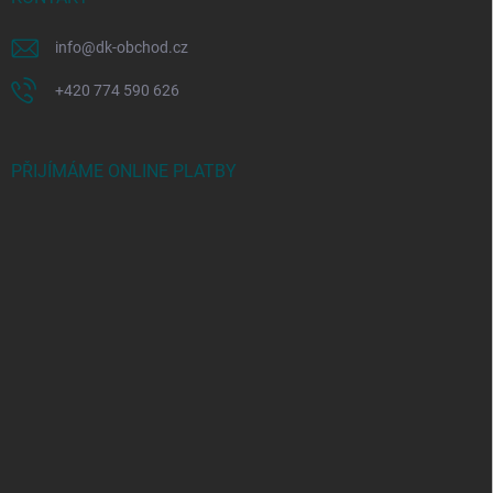
info
@
dk-obchod.cz
+420 774 590 626
PŘIJÍMÁME ONLINE PLATBY