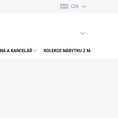
CZK
Podmínky ochrany osobních údajů
Pojištění zásilky
Montáž 
PRÁZDNÝ KOŠÍK
NÁKUPNÍ
KOŠÍK
NA A KANCELÁŘ
KOLEKCE NÁBYTKU Z MASIVU
V