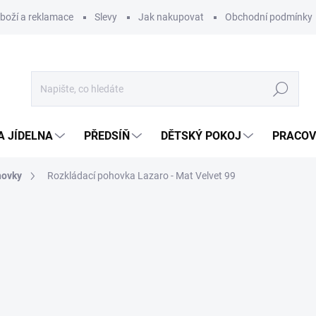
zboží a reklamace
Slevy
Jak nakupovat
Obchodní podmínky
Hledat
A JÍDELNA
PŘEDSÍŇ
DĚTSKÝ POKOJ
PRACOV
hovky
Rozkládací pohovka Lazaro - Mat Velvet 99